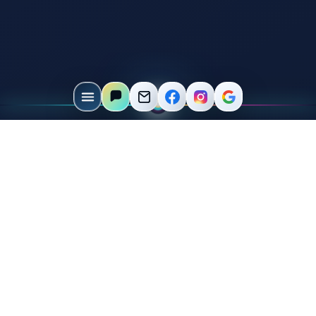
WARUM DIESES PRODUKT?
Direkt gesucht, schnell
verstanden, gut
verkäuflich.
Viele Kunden suchen ganz konkret nach trinkflaschenn
mit Gravur. Deshalb bekommt dieses Produkt eine
eigene Seite. Hier kann später der passende Shopify